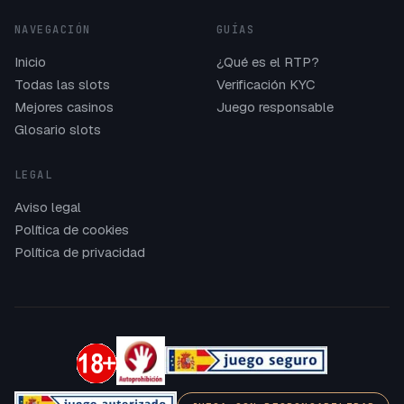
NAVEGACIÓN
GUÍAS
Inicio
¿Qué es el RTP?
Todas las slots
Verificación KYC
Mejores casinos
Juego responsable
Glosario slots
LEGAL
Aviso legal
Política de cookies
Política de privacidad