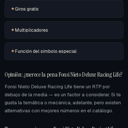
✦
Giros gratis
✦
Multiplicadores
✦
Función del símbolo especial
Opinión: ¿merece la pena Fonsi Nieto Deluxe Racing Life?
Fonsi Nieto Deluxe Racing Life tiene un RTP por
debajo de la media — es un factor a considerar. Si te
gusta la temática o mecánica, adelante, pero existen
alternativas con mejores números en el catálogo.