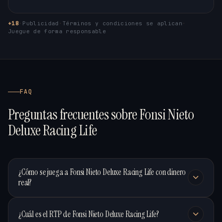
+18
·
Publicidad
·
Términos y condiciones se aplican
·
Juegue de forma responsable
FAQ
Preguntas frecuentes sobre Fonsi Nieto
Deluxe Racing Life
¿Cómo se juega a Fonsi Nieto Deluxe Racing Life con dinero
real?
¿Cuál es el RTP de Fonsi Nieto Deluxe Racing Life?