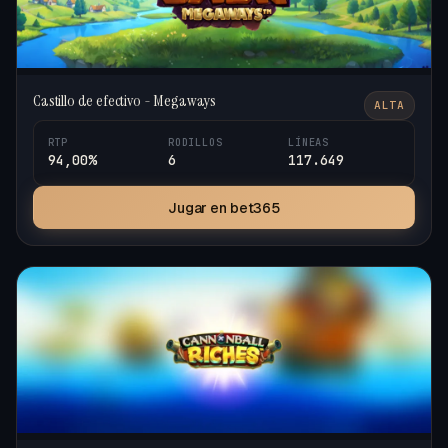
Castillo de efectivo - Megaways
ALTA
RTP
RODILLOS
LÍNEAS
94,00%
6
117.649
Jugar en bet365