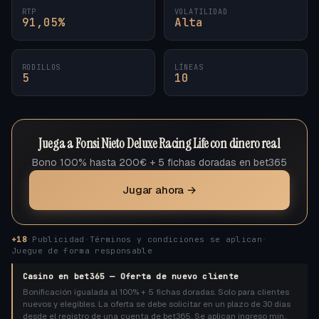
RTP
VOLATILIDAD
91,05%
Alta
RODILLOS
LÍNEAS
5
10
Juega a Fonsi Nieto Deluxe Racing Life con dinero real
Bono 100% hasta 200€ + 5 fichas doradas en bet365
Jugar ahora →
+18
·
Publicidad
·
Términos y condiciones se aplican
·
Juegue de forma responsable
Casino en bet365 — Oferta de nuevo cliente
Bonificación igualada al 100% + 5 fichas doradas. Solo para clientes
nuevos y elegibles. La oferta se debe solicitar en un plazo de 30 días
desde el registro de una cuenta de bet365. Se aplican ingreso mín.,