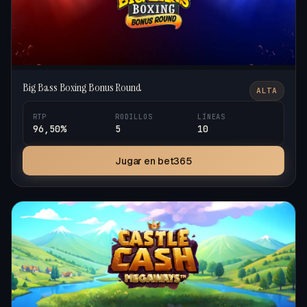
Big Bass Boxing Bonus Round
ALTA
RTP
RODILLOS
LÍNEAS
96,50%
5
10
Jugar en bet365