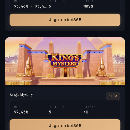
RTP
RODILLOS
LÍNEAS
95,46% - 95,47%
6
Ways
Jugar en bet365
King's Mystery
ALTA
RTP
RODILLOS
LÍNEAS
97,45%
5
40
Jugar en bet365