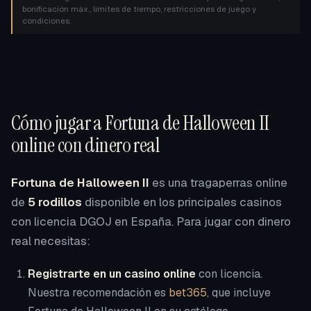
bonificación máx., límites de tiempo, restricciones de juego y
condiciones.
Cómo jugar a Fortuna de Halloween II
online con dinero real
Fortuna de Halloween II
es una tragaperras online
de
5 rodillos
disponible en los principales casinos
con licencia DGOJ en España. Para jugar con dinero
real necesitas:
Registrarte en un casino online
con licencia.
Nuestra recomendación es
bet365
, que incluye