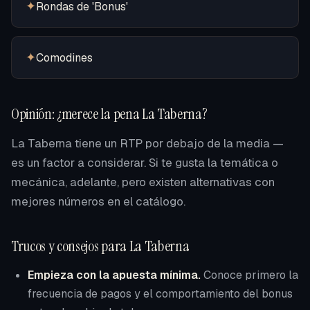
✦
Rondas de 'Bonus'
✦
Comodines
Opinión: ¿merece la pena La Taberna?
La Taberna tiene un RTP por debajo de la media —
es un factor a considerar. Si te gusta la temática o
mecánica, adelante, pero existen alternativas con
mejores números en el catálogo.
Trucos y consejos para La Taberna
Empieza con la apuesta mínima.
Conoce primero la
frecuencia de pagos y el comportamiento del bonus