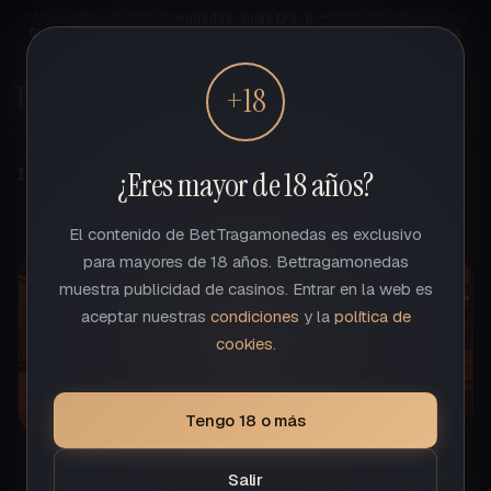
Sólo +18 · BetTragamonedas muestra publicidad de casino
CLÁSICA 3 CARRETES
VOLATILIDAD MEDIA
·
Juegue con responsabilidad
Bet
tragamonedas
+18
Inicio
›
Slots
¿Eres mayor de 18 años?
›
La Taberna
Inicio
El contenido de BetTragamonedas es exclusivo
Slots
para mayores de 18 años. Bettragamonedas
muestra publicidad de casinos. Entrar en la web es
Casinos
aceptar nuestras
condiciones
y la
política de
cookies
.
Glosario
Juego responsable
Tengo 18 o más
Salir