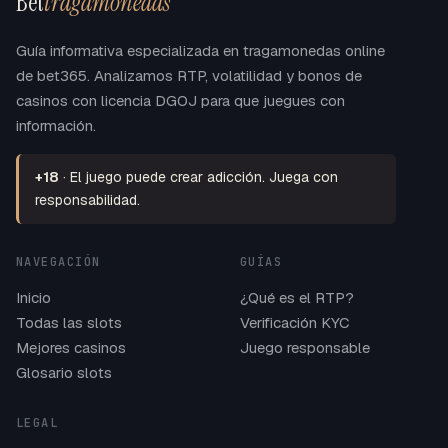
Bet
tragamonedas
Guía informativa especializada en tragamonedas online
de bet365. Analizamos RTP, volatilidad y bonos de
casinos con licencia DGOJ para que juegues con
información.
+18
· El juego puede crear adicción. Juega con
responsabilidad.
NAVEGACIÓN
GUÍAS
Inicio
¿Qué es el RTP?
Todas las slots
Verificación KYC
Mejores casinos
Juego responsable
Glosario slots
LEGAL