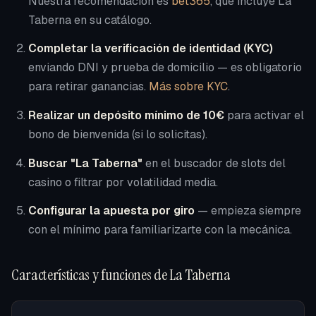
Nuestra recomendación es
bet365
, que incluye La
Taberna en su catálogo.
Completar la verificación de identidad (KYC)
enviando DNI y prueba de domicilio — es obligatorio
para retirar ganancias.
Más sobre KYC
.
Realizar un depósito mínimo de 10€
para activar el
bono de bienvenida (si lo solicitas).
Buscar "La Taberna"
en el buscador de slots del
casino o filtrar por volatilidad media.
Configurar la apuesta por giro
— empieza siempre
con el mínimo para familiarizarte con la mecánica.
Características y funciones de La Taberna