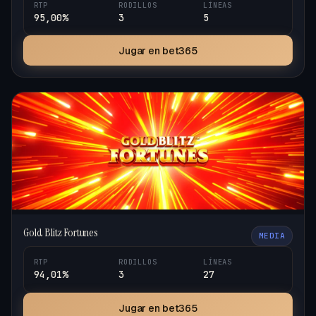
RTP
RODILLOS
LÍNEAS
95,00%
3
5
Jugar en bet365
Gold Blitz Fortunes
MEDIA
RTP
RODILLOS
LÍNEAS
94,01%
3
27
Jugar en bet365