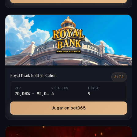
Royal Bank Golden Edition
ALTA
RTP
RODILLOS
LÍNEAS
70,00% - 95,00%
3
9
Jugar en bet365